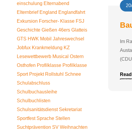
einschulung
Elternabend
20
Elternbrief
England
Englandfahrt
Exkursion
Forscher- Klasse
FSJ
Bau
Geschichte
Gießen 46ers
Glatteis
GTS
HWK Mobil
Jahreswechsel
Im Ra
Jobfux
Krankmeldung
KZ
Austa
Lesewettbewerb
Musical
Ostern
(CDU)
Osthofen
Profilklasse
Profilklasse
Sport
Projekt
Rollstuhl
Schnee
Read
Schulabschluss
Schulbuchausleihe
Schulbuchlisten
Schulsanitätsdienst
Sekretariat
Sportfest
Sprache
Stellen
Suchtprävention
SV
Weihnachten