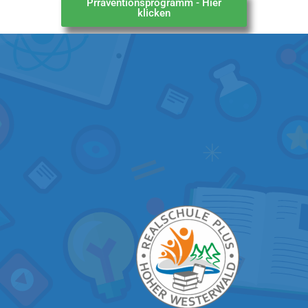
Prräventionsprogramm - Hier
klicken