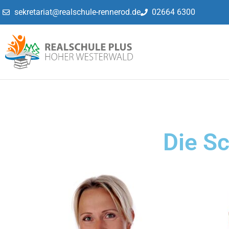
sekretariat@realschule-rennerod.de
02664 6300
Die S