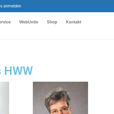
is anmelden
ervice
WebUntis
Shop
Kontakt
us HWW