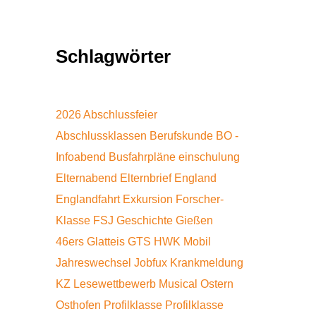
Schlagwörter
2026
Abschlussfeier
Abschlussklassen
Berufskunde
BO -
Infoabend
Busfahrpläne
einschulung
Elternabend
Elternbrief
England
Englandfahrt
Exkursion
Forscher-
Klasse
FSJ
Geschichte
Gießen
46ers
Glatteis
GTS
HWK Mobil
Jahreswechsel
Jobfux
Krankmeldung
KZ
Lesewettbewerb
Musical
Ostern
Osthofen
Profilklasse
Profilklasse