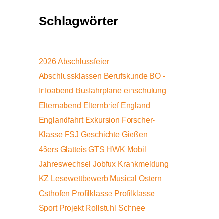
Schlagwörter
2026
Abschlussfeier
Abschlussklassen
Berufskunde
BO -
Infoabend
Busfahrpläne
einschulung
Elternabend
Elternbrief
England
Englandfahrt
Exkursion
Forscher-
Klasse
FSJ
Geschichte
Gießen
46ers
Glatteis
GTS
HWK Mobil
Jahreswechsel
Jobfux
Krankmeldung
KZ
Lesewettbewerb
Musical
Ostern
Osthofen
Profilklasse
Profilklasse
Sport
Projekt
Rollstuhl
Schnee