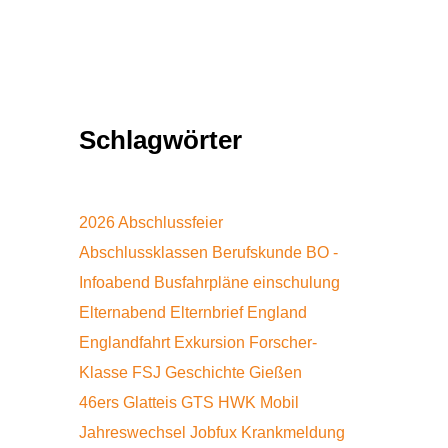
Schlagwörter
2026
Abschlussfeier
Abschlussklassen
Berufskunde
BO -
Infoabend
Busfahrpläne
einschulung
Elternabend
Elternbrief
England
Englandfahrt
Exkursion
Forscher-
Klasse
FSJ
Geschichte
Gießen
46ers
Glatteis
GTS
HWK Mobil
Jahreswechsel
Jobfux
Krankmeldung