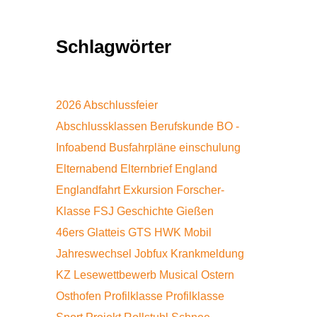
Schlagwörter
2026
Abschlussfeier
Abschlussklassen
Berufskunde
BO -
Infoabend
Busfahrpläne
einschulung
Elternabend
Elternbrief
England
Englandfahrt
Exkursion
Forscher-
Klasse
FSJ
Geschichte
Gießen
46ers
Glatteis
GTS
HWK Mobil
Jahreswechsel
Jobfux
Krankmeldung
KZ
Lesewettbewerb
Musical
Ostern
Osthofen
Profilklasse
Profilklasse