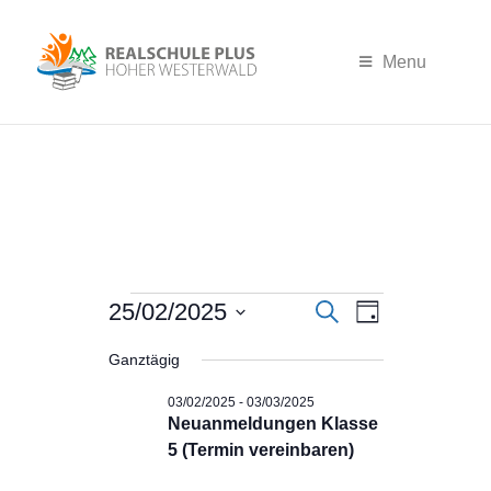
Menu
Veranst
Verans
25/02/2025
Datum
Suche
Tag
wählen.
Ansich
Ganztägig
Suche
03/02/2025
-
03/03/2025
Naviga
Neuanmeldungen Klasse
und
5 (Termin vereinbaren)