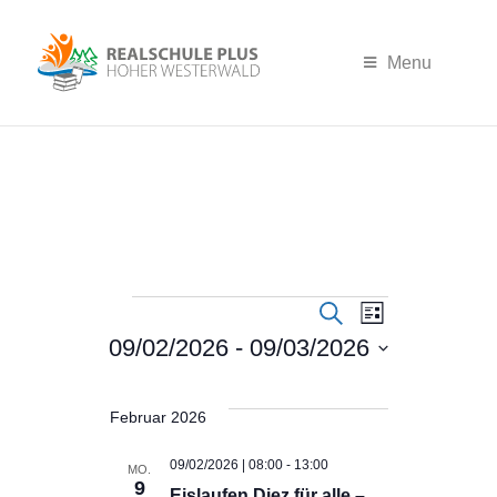
Menu
Veranst
Verans
Suche
Liste
09/02/2026
 - 
09/03/2026
Datum
Ansich
Suche
wählen.
Naviga
Februar 2026
und
09/02/2026 | 08:00
-
13:00
MO.
9
Eislaufen Diez für alle –