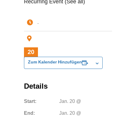
Recurring Event (See all)
-
20
Jan.
Zum Kalender Hinzufügen
Details
Start:
Jan. 20 @
End:
Jan. 20 @