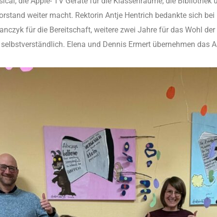
ical, die Apple- TV Geräte für die Klassenräume, die Bibliothek
e Vorstand weiter macht. Rektorin Antje Hentrich bedankte sich be
anczyk für die Bereitschaft, weitere zwei Jahre für das Wohl de
ht selbstverständlich. Elena und Dennis Ermert übernehmen das 