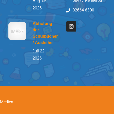
56477 Rennerod
Aug. 06,
2026
02664 6300
Abholung
der
Schulbücher
/ Ausleihe
Juli 22,
2026
 Medien